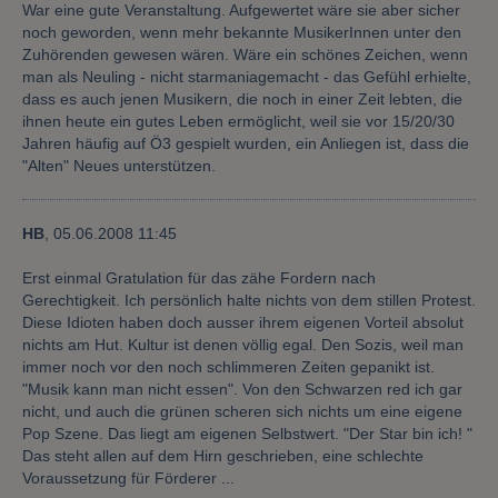
War eine gute Veranstaltung. Aufgewertet wäre sie aber sicher
noch geworden, wenn mehr bekannte MusikerInnen unter den
Zuhörenden gewesen wären. Wäre ein schönes Zeichen, wenn
man als Neuling - nicht starmaniagemacht - das Gefühl erhielte,
dass es auch jenen Musikern, die noch in einer Zeit lebten, die
ihnen heute ein gutes Leben ermöglicht, weil sie vor 15/20/30
Jahren häufig auf Ö3 gespielt wurden, ein Anliegen ist, dass die
"Alten" Neues unterstützen.
HB
,
05.06.2008 11:45
Erst einmal Gratulation für das zähe Fordern nach
Gerechtigkeit. Ich persönlich halte nichts von dem stillen Protest.
Diese Idioten haben doch ausser ihrem eigenen Vorteil absolut
nichts am Hut. Kultur ist denen völlig egal. Den Sozis, weil man
immer noch vor den noch schlimmeren Zeiten gepanikt ist.
"Musik kann man nicht essen". Von den Schwarzen red ich gar
nicht, und auch die grünen scheren sich nichts um eine eigene
Pop Szene. Das liegt am eigenen Selbstwert. "Der Star bin ich! "
Das steht allen auf dem Hirn geschrieben, eine schlechte
Voraussetzung für Förderer ...