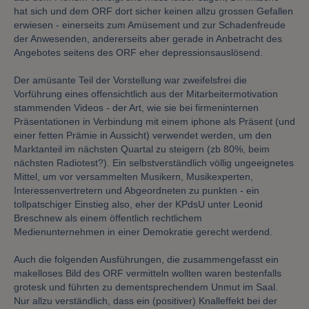
hat sich und dem ORF dort sicher keinen allzu grossen Gefallen
erwiesen - einerseits zum Amüsement und zur Schadenfreude
der Anwesenden, andererseits aber gerade in Anbetracht des
Angebotes seitens des ORF eher depressionsauslösend.
Der amüsante Teil der Vorstellung war zweifelsfrei die
Vorführung eines offensichtlich aus der Mitarbeitermotivation
stammenden Videos - der Art, wie sie bei firmeninternen
Präsentationen in Verbindung mit einem iphone als Präsent (und
einer fetten Prämie in Aussicht) verwendet werden, um den
Marktanteil im nächsten Quartal zu steigern (zb 80%, beim
nächsten Radiotest?). Ein selbstverständlich völlig ungeeignetes
Mittel, um vor versammelten Musikern, Musikexperten,
Interessenvertretern und Abgeordneten zu punkten - ein
tollpatschiger Einstieg also, eher der KPdsU unter Leonid
Breschnew als einem öffentlich rechtlichem
Medienunternehmen in einer Demokratie gerecht werdend.
Auch die folgenden Ausführungen, die zusammengefasst ein
makelloses Bild des ORF vermitteln wollten waren bestenfalls
grotesk und führten zu dementsprechendem Unmut im Saal.
Nur allzu verständlich, dass ein (positiver) Knalleffekt bei der