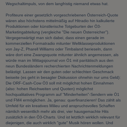
Wegschaltimpuls, von dem langfristig niemand etwas hat.
Profiteure einer gesetzlich vorgeschriebenen Österreich-Quote
wären also höchstens mittelmäßig auf Hitradio hin kalkulierte
Produktionen oder künstlerische Totgeburten der Ö3-
Marketingabteilung (vergleiche "Die neuen Österreicher").
Vergegenwärtigt man sich dabei, dass einen gerade im
kommerziellen Formatradio mitunter Weltklasseproduktionen
von Jay-Z, Pharell Williams oder Timbaland berieseln, dann
wäre dort eine Zwangsquote mitunter ähnlich angemessen, als
würde man im Mittagsjournal von Ö1 mit paritätisch aus den
neun Bundesländern recherchierten Nachrichtenmeldungen
belästigt. Lassen wir den guten oder schlechten Geschmack
beiseite (es geht in besagter Diskussion ohnehin nur ums Geld):
Die ORF-Cash-Cow Ö3 soll mit möglichst hohen Einnahmen
(also: hohen Reichweiten und Quoten) möglichst
hochqualitatives Programm auf "Minderheiten"-Sendern wie Ö1
und FM4 ermöglichen. Ja, genau: querfinanzieren! Das zählt als
Umfeld für ein kreatives Milieu und anspruchsvolles Schaffen
nämlich wesentlich mehr als drei, vier hausgemachte Hits
zusätzlich in den Ö3-Charts. Und ist letztlich wirklich relevant für
diejenigen, die auch wirklich "gute" Musik hören wollen. Und