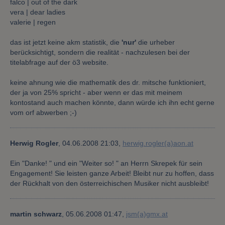
falco | out of the dark
vera | dear ladies
valerie | regen
das ist jetzt keine akm statistik, die
'nur'
die urheber
berücksichtigt, sondern die realität - nachzulesen bei der
titelabfrage auf der ö3 website.
keine ahnung wie die mathematik des dr. mitsche funktioniert,
der ja von 25% spricht - aber wenn er das mit meinem
kontostand auch machen könnte, dann würde ich ihn echt gerne
vom orf abwerben ;-)
Herwig Rogler
,
04.06.2008 21:03,
herwig.rogler(a)aon.at
Ein "Danke! " und ein "Weiter so! " an Herrn Skrepek für sein
Engagement! Sie leisten ganze Arbeit! Bleibt nur zu hoffen, dass
der Rückhalt von den österreichischen Musiker nicht ausbleibt!
martin schwarz
,
05.06.2008 01:47,
jsm(a)gmx.at