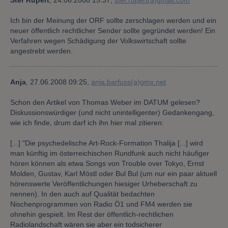
Ster Rupert
,
24.06.2008 15:37,
ster.rupert(a)gmail.com
Ich bin der Meinung der ORF sollte zerschlagen werden und ein
neuer öffentlich rechtlicher Sender sollte gegründet werden! Ein
Verfahren wegen Schädigung der Volkswirtschaft sollte
angestrebt werden.
Anja
,
27.06.2008 09:25,
anja.barfuss(a)gmx.net
Schon den Artikel von Thomas Weber im DATUM gelesen?
Diskussionswürdiger (und nicht unintelligenter) Gedankengang,
wie ich finde, drum darf ich ihn hier mal zitieren:
[...] "Die psychedelische Art-Rock-Formation Thalija [...] wird
man künftig im österreichischen Rundfunk auch nicht häufiger
hören können als etwa Songs von Trouble over Tokyo, Ernst
Molden, Gustav, Karl Möstl oder Bul Bul (um nur ein paar aktuell
hörenswerte Veröffentlichungen hiesiger Urheberschaft zu
nennen). In den auch auf Qualität bedachten
Nischenprogrammen von Radio Ö1 und FM4 werden sie
ohnehin gespielt. Im Rest der öffentlich-rechtlichen
Radiolandschaft wären sie aber ein todsicherer