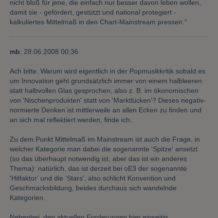
nicht bloß für jene, die einfach nur besser davon leben wollen,
damit sie - gefördert, gestützt und national protegiert -
kalkuliertes Mittelmaß in den Chart-Mainstream pressen."
mb
,
28.06.2008 00:36
Ach bitte. Warum wird eigentlich in der Popmusikkritik sobald es
um Innovation geht grundsätzlich immer von einem halbleeren
statt halbvollen Glas gesprochen, also z. B. im ökonomischen
von 'Nischenprodukten' statt von 'Marktlücken'? Dieses negativ-
normierte Denken ist mittlerweile an allen Ecken zu finden und
an sich mal reflektiert werden, finde ich.
Zu dem Punkt Mittelmaß im Mainstream ist auch die Frage, in
welcher Kategorie man dabei die sogenannte 'Spitze' ansetzt
(so das überhaupt notwendig ist, aber das ist ein anderes
Thema): natürlich, das ist derzeit bei oE3 der sogenannte
'Hitfaktor' und die 'Stars', also schlicht Konvention und
Geschmacksbildung, beides durchaus sich wandelnde
Kategorien.
Nebenbei, den aktuellen Forderungen hier einseitig