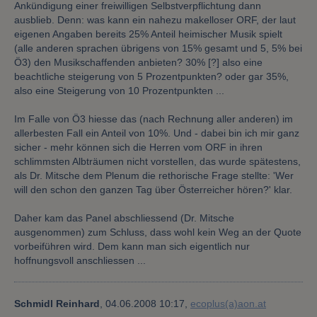
Ankündigung einer freiwilligen Selbstverpflichtung dann
ausblieb. Denn: was kann ein nahezu makelloser ORF, der laut
eigenen Angaben bereits 25% Anteil heimischer Musik spielt
(alle anderen sprachen übrigens von 15% gesamt und 5, 5% bei
Ö3) den Musikschaffenden anbieten? 30% [?] also eine
beachtliche steigerung von 5 Prozentpunkten? oder gar 35%,
also eine Steigerung von 10 Prozentpunkten ...
Im Falle von Ö3 hiesse das (nach Rechnung aller anderen) im
allerbesten Fall ein Anteil von 10%. Und - dabei bin ich mir ganz
sicher - mehr können sich die Herren vom ORF in ihren
schlimmsten Albträumen nicht vorstellen, das wurde spätestens,
als Dr. Mitsche dem Plenum die rethorische Frage stellte: 'Wer
will den schon den ganzen Tag über Österreicher hören?' klar.
Daher kam das Panel abschliessend (Dr. Mitsche
ausgenommen) zum Schluss, dass wohl kein Weg an der Quote
vorbeiführen wird. Dem kann man sich eigentlich nur
hoffnungsvoll anschliessen ...
Schmidl Reinhard
,
04.06.2008 10:17,
ecoplus(a)aon.at