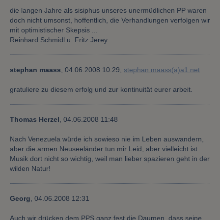
die langen Jahre als sisiphus unseres unermüdlichen PP waren
doch nicht umsonst, hoffentlich, die Verhandlungen verfolgen wir
mit optimistischer Skepsis ...
Reinhard Schmidl u. Fritz Jerey
stephan maass
,
04.06.2008 10:29,
stephan.maass(a)a1.net
gratuliere zu diesem erfolg und zur kontinuität eurer arbeit.
Thomas Herzel
,
04.06.2008 11:48
Nach Venezuela würde ich sowieso nie im Leben auswandern,
aber die armen Neuseeländer tun mir Leid, aber vielleicht ist
Musik dort nicht so wichtig, weil man lieber spazieren geht in der
wilden Natur!
Georg
,
04.06.2008 12:31
Auch wir drücken dem PPS ganz fest die Daumen, dass seine