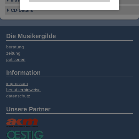
Musikstile
Website an unsere Partner für externe Inhalte,
CD-Details
soziale Medien, Werbung und Analysen
weitergegeben. Unsere Partner führen diese
Informationen möglicherweise mit weiteren
Daten zusammen, die Sie bereitgestellt haben
Die Musikergilde
oder die sie im Rahmen Ihrer Nutzung der
Dienste gesammelt haben.
beratung
zeitung
petitionen
Information
impressum
benutzerhinweise
datenschutz
Unsere Partner