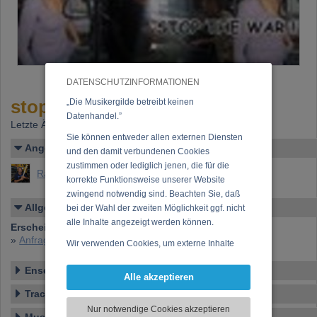
DATENSCHUTZINFORMATIONEN
stop it now
„Die Musikergilde betreibt keinen
Datenhandel.”
Letzte Änderung: 20.06.2006
Sie können entweder allen externen Diensten
Angelegt von
und den damit verbundenen Cookies
zustimmen oder lediglich jenen, die für die
Ragyoczy, Georg
korrekte Funktionsweise unserer Website
zwingend notwendig sind. Beachten Sie, daß
Allgemeines
bei der Wahl der zweiten Möglichkeit ggf. nicht
alle Inhalte angezeigt werden können.
Erscheinen bei:
Elephant-Records
»
Anfrage zu dieser CD
Wir verwenden Cookies, um externe Inhalte
darzustellen, Ihre Anzeige zu personalisieren,
Ensemble
Funktionen für soziale Medien anbieten zu
Alle akzeptieren
können und die Zugriffe auf unsere Website
Tracklist
zu analysieren. Dabei werden ggf.
Nur notwendige Cookies akzeptieren
Informationen zu Ihrer Verwendung unserer