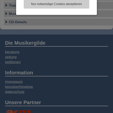
zu analysieren. Dabei werden ggf.
Nur notwendige Cookies akzeptieren
Tracklist
Informationen zu Ihrer Verwendung unserer
Website an unsere Partner für externe Inhalte,
Musikstil
soziale Medien, Werbung und Analysen
weitergegeben. Unsere Partner führen diese
CD-Details
Informationen möglicherweise mit weiteren
Daten zusammen, die Sie bereitgestellt haben
oder die sie im Rahmen Ihrer Nutzung der
Dienste gesammelt haben.
Die Musikergilde
beratung
zeitung
petitionen
Information
impressum
benutzerhinweise
datenschutz
Unsere Partner