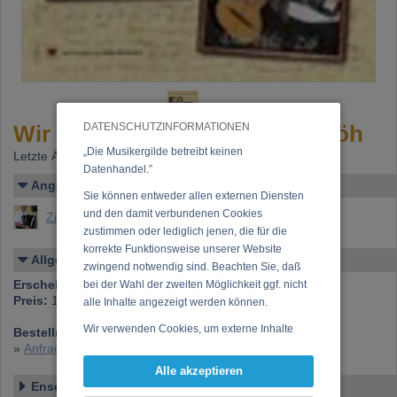
Wir halten s´Weanaliad in d´Höh
DATENSCHUTZINFORMATIONEN
„Die Musikergilde betreibt keinen
Letzte Änderung: 30.10.2008
Datenhandel.”
Angelegt von
Sie können entweder allen externen Diensten
und den damit verbundenen Cookies
Zib, Erich (Herr Erich Zib)
zustimmen oder lediglich jenen, die für die
korrekte Funktionsweise unserer Website
Allgemeines
zwingend notwendig sind. Beachten Sie, daß
Erscheinen bei:
Barless Record
bei der Wahl der zweiten Möglichkeit ggf. nicht
Preis:
15,00 €
alle Inhalte angezeigt werden können.
Wir verwenden Cookies, um externe Inhalte
Bestellnummer:
MA8330
darzustellen, Ihre Anzeige zu personalisieren,
»
Anfrage zu dieser CD
Funktionen für soziale Medien anbieten zu
Alle akzeptieren
können und die Zugriffe auf unsere Website
Ensemble