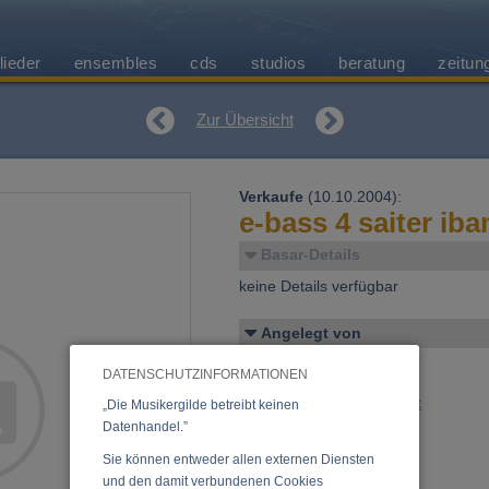
lieder
ensembles
cds
studios
beratung
zeitun
Zur Übersicht
Verkaufe
(10.10.2004):
e-bass 4 saiter iba
Basar-Details
keine Details verfügbar
Angelegt von
Czihak, Valentin
DATENSCHUTZINFORMATIONEN
E-Mail:
valentin@czihak.at
„Die Musikergilde betreibt keinen
Datenhandel.”
Sie können entweder allen externen Diensten
und den damit verbundenen Cookies