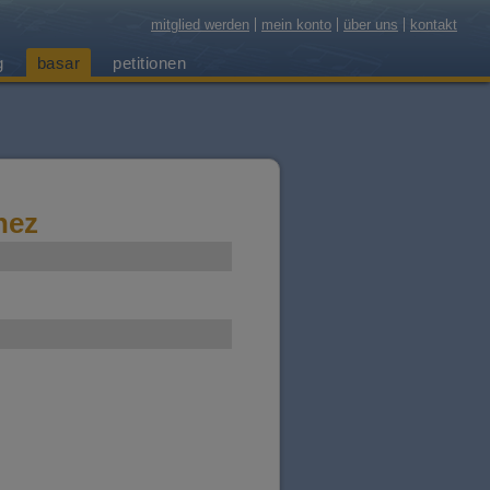
mitglied werden
mein konto
über uns
kontakt
g
basar
petitionen
nez