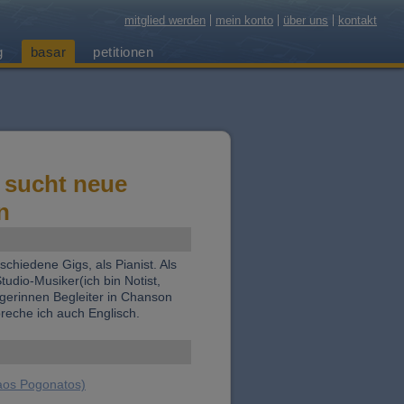
mitglied werden
mein konto
über uns
kontakt
g
basar
petitionen
t sucht neue
n
chiedene Gigs, als Pianist. Als
tudio-Musiker(ich bin Notist,
gerinnen Begleiter in Chanson
reche ich auch Englisch.
aos Pogonatos)