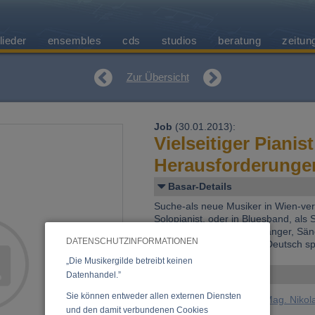
lieder
ensembles
cds
studios
beratung
zeitun
Zur Übersicht
Job
(30.01.2013):
Vielseitiger Pianis
Herausforderunge
Basar-Details
Suche-als neue Musiker in Wien-vers
Solopianist, oder in Bluesband, als S
und Arrengeur) und als Sänger, Sän
DATENSCHUTZINFORMATIONEN
und Jazz Bereich. Außer Deutsch sp
„Die Musikergilde betreibt keinen
Angelegt von
Datenhandel.”
Sie können entweder allen externen Diensten
Pogonatos, Nikos (Mag. Nikol
und den damit verbundenen Cookies