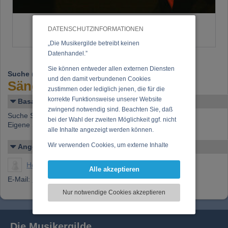
DATENSCHUTZINFORMATIONEN
„Die Musikergilde betreibt keinen
Datenhandel.”
Sie können entweder allen externen Diensten
Suche
(03.08.2012):
und den damit verbundenen Cookies
Sängerin gesucht
zustimmen oder lediglich jenen, die für die
korrekte Funktionsweise unserer Website
Basar-Details
zwingend notwendig sind. Beachten Sie, daß
Suche Sängerin ev. mit Gitarre für Live Projekt.
bei der Wahl der zweiten Möglichkeit ggf. nicht
Eigene Songs. Hörproben vorhanden.
alle Inhalte angezeigt werden können.
Wir verwenden Cookies, um externe Inhalte
Angelegt von
darzustellen, Ihre Anzeige zu personalisieren,
Heible, Jörg
Funktionen für soziale Medien anbieten zu
Alle akzeptieren
können und die Zugriffe auf unsere Website
E-Mail:
music@joergheible.com
zu analysieren. Dabei werden ggf.
Nur notwendige Cookies akzeptieren
Informationen zu Ihrer Verwendung unserer
Website an unsere Partner für externe Inhalte,
soziale Medien, Werbung und Analysen
Die Musikergilde
weitergegeben. Unsere Partner führen diese